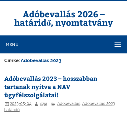
Skip
to
content
Adóbevallás 2026 –
határidő, nyomtatvány
MENU
Címke:
Adóbevallás 2023
Adóbevallás 2023 – hosszabban
tartanak nyitva a NAV
ügyfélszolgálatai!
2023-05-04
szja
Adóbevallás
,
Adóbevallás 2023
határidő