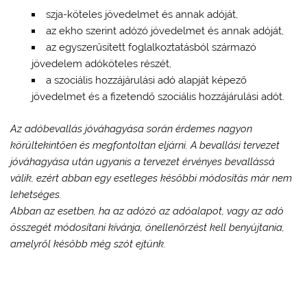
szja-köteles jövedelmet és annak adóját,
az ekho szerint adózó jövedelmet és annak adóját,
az egyszerűsített foglalkoztatásból származó
jövedelem adóköteles részét,
a szociális hozzájárulási adó alapját képező
jövedelmet és a fizetendő szociális hozzájárulási adót.
Az adóbevallás jóváhagyása során érdemes nagyon
körültekintően és megfontoltan eljárni. A bevallási tervezet
jóváhagyása után ugyanis a tervezet érvényes bevallássá
válik, ezért abban egy esetleges későbbi módosítás már nem
lehetséges.
Abban az esetben, ha az adózó az adóalapot, vagy az adó
összegét módosítani kívánja, önellenőrzést kell benyújtania,
amelyről később még szót ejtünk.