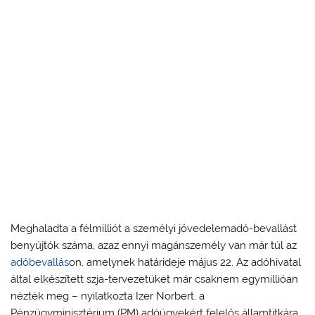
Meghaladta a félmilliót a személyi jövedelemadó-bevallást
benyújtók száma, azaz ennyi magánszemély van már túl az
adóbevallás
on, amelynek határideje május 22. Az adóhivatal
által elkészített szja-tervezetüket már csaknem egymillióan
nézték meg – nyilatkozta Izer Norbert, a
Pénzügyminisztérium (PM) adóügyekért felelős államtitkára