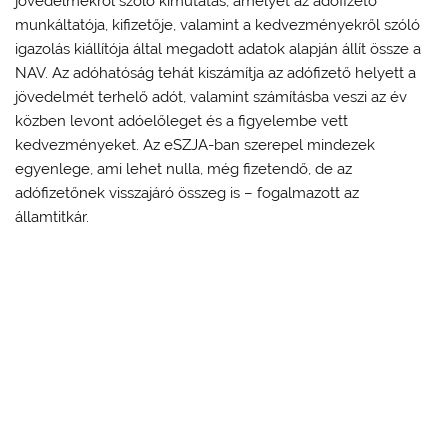
jövedelmekről szóló kimutatás, amelyet az adófizető
munkáltatója, kifizetője, valamint a kedvezményekről szóló
igazolás kiállítója által megadott adatok alapján állít össze a
NAV. Az adóhatóság tehát kiszámítja az adófizető helyett a
jövedelmét terhelő adót, valamint számításba veszi az év
közben levont adóelőleget és a figyelembe vett
kedvezményeket. Az eSZJA-ban szerepel mindezek
egyenlege, ami lehet nulla, még fizetendő, de az
adófizetőnek visszajáró összeg is – fogalmazott az
államtitkár.