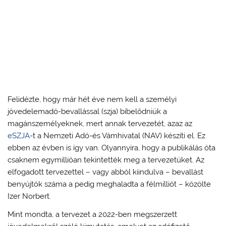
Felidézte, hogy már hét éve nem kell a személyi
jövedelemadó-bevallással (szja) bíbelődniük a
magánszemélyeknek, mert annak tervezetét, azaz az
eSZJA
-t a Nemzeti Adó-és Vámhivatal (NAV) készíti el. Ez
ebben az évben is így van. Olyannyira, hogy a publikálás óta
csaknem egymillióan tekintették meg a tervezetüket. Az
elfogadott tervezettel – vagy abból kiindulva – bevallást
benyújtók száma a pedig meghaladta a félmilliót – közölte
Izer Norbert.
Mint mondta, a tervezet a 2022-ben megszerzett