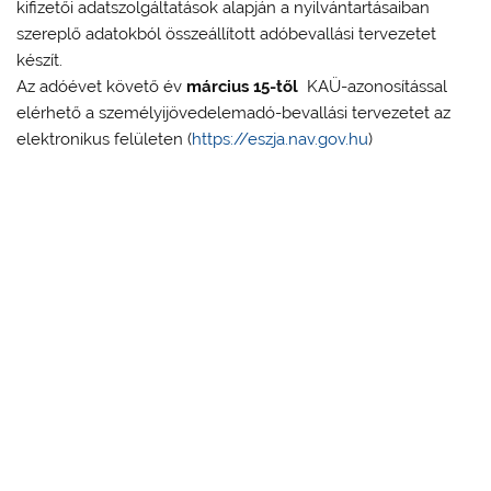
kifizetői adatszolgáltatások alapján a nyilvántartásaiban
szereplő adatokból összeállított adóbevallási tervezetet
készít.
Az adóévet követő év
március 15-től
KAÜ-azonosítással
elérhető a személyijövedelemadó-bevallási tervezetet az
elektronikus felületen (
https://eszja.nav.gov.hu
)