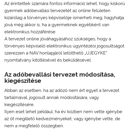
Az érintettek számára fontos információ lehet, hogy kiskorú
gyermek adóbevallási tervezetét az online felületen
kizárólag a törvényes képviselője ismerheti meg, hagyhatja
jóvá még akkor is, ha a gyermeknek egyébként van
elektronikus hozzáférése.
A tervezet online jóváhagyásához szükséges, hogy a
törvényes képviselő elektronikus ügyintézési jogosultságot
szerezzen a NAV honlapjáról letölthető „UJEGYKE”
nyomtatvány kitöltésével és beküldésével.
Az adóbevallási tervezet módosítása,
kiegészítése
Abban az esetben, ha az adózó nem ért egyet a tervezet
tartalmával, jogosult annak módosítására, vagy
kiegészítésére.
Ilyen eset lehet például, ha év közben nem vette igénybe
az őt megillető kedvezményeket, vagy igénybe vette, de
nem a megfelelő összegben.