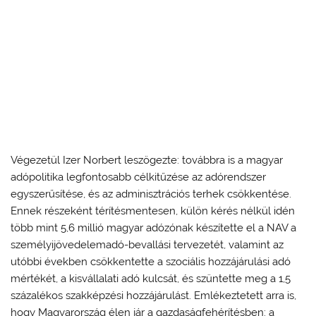
Végezetül Izer Norbert leszögezte: továbbra is a magyar
adópolitika legfontosabb célkitűzése az adórendszer
egyszerűsítése, és az adminisztrációs terhek csökkentése.
Ennek részeként térítésmentesen, külön kérés nélkül idén
több mint 5,6 millió magyar adózónak készítette el a NAV a
személyijövedelemadó-bevallási tervezetét, valamint az
utóbbi években csökkentette a szociális hozzájárulási adó
mértékét, a kisvállalati adó kulcsát, és szüntette meg a 1,5
százalékos szakképzési hozzájárulást. Emlékeztetett arra is,
hogy Magyarország élen jár a gazdaságfehérítésben: a