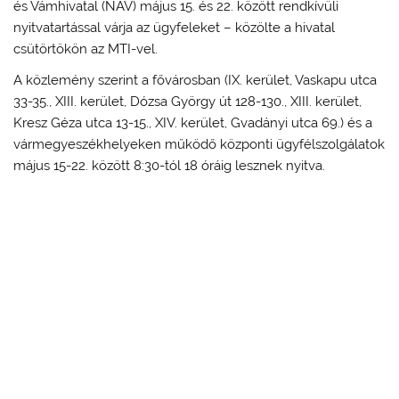
és Vámhivatal (NAV) május 15. és 22. között rendkívüli
nyitvatartással várja az ügyfeleket – közölte a hivatal
csütörtökön az MTI-vel.
A közlemény szerint a fővárosban (IX. kerület, Vaskapu utca
33-35., XIII. kerület, Dózsa György út 128-130., XIII. kerület,
Kresz Géza utca 13-15., XIV. kerület, Gvadányi utca 69.) és a
vármegyeszékhelyeken működő központi ügyfélszolgálatok
május 15-22. között 8:30-tól 18 óráig lesznek nyitva.