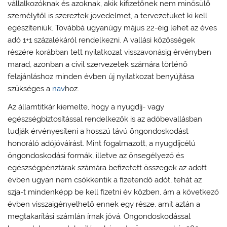
vállalkozóknak és azoknak, akik kifizetőnek nem minősülő
személytől is szereztek jövedelmet, a tervezetüket ki kell
egészíteniük. Továbbá ugyanúgy május 22-éig lehet az éves
adó 1+1 százalékáról rendelkezni. A vallási közösségek
részére korábban tett nyilatkozat visszavonásig érvényben
marad, azonban a civil szervezetek számára történő
felajánláshoz minden évben új nyilatkozat benyújtása
szükséges a
nav
hoz.
Az államtitkár kiemelte, hogy a nyugdíj- vagy
egészségbiztosítással rendelkezők is az adóbevallásban
tudják érvényesíteni a hosszú távú öngondoskodást
honoráló adójóváírást. Mint fogalmazott, a nyugdíjcélú
öngondoskodási formák, illetve az önsegélyező és
egészségpénztárak számára befizetett összegek az adott
évben ugyan nem csökkentik a fizetendő adót, tehát az
szja-t mindenképp be kell fizetni év közben, ám a következő
évben visszaigényelhető ennek egy része, amit aztán a
megtakarítási számlán írnak jóvá. Öngondoskodással