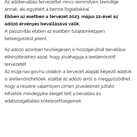
Az adóbevallási tervezettel nincs semmilyen teendője
annak, aki egyetért a benne foglaltakkal.
Ebben az esetben a tervezet 2023. május 22-ével az
adózó érvényes bevallásává válik.
A passzivitás ebben az esetben tulajdonképpen
beleegyezést jelent.
Az adózó azonban tevőlegesen is hozzájárulhat bevallása
elkészítéséhez azzal, hogy jóváhagyja a leellenőrzött
tervezetét.
Az eszja.nav.gov.hu oldalon a tervezet alapját képező adatok
is leellenőrizhetőek, ezáltal az adózó arról is meggyőződhet,
hogy a részére valamilyen címen jövedelmet juttató
kifizetők mindegyike eleget tett a bevallási és
adatszolgáltatási kötelezettségeinek.