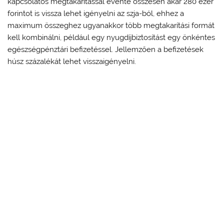
kapcsolatos megtakarítással évente összesen akár 280 ezer
forintot is vissza lehet igényelni az szja-ból, ehhez a
maximum összeghez ugyanakkor több megtakarítási formát
kell kombinálni, például egy nyugdíjbiztosítást egy önkéntes
egészségpénztári befizetéssel. Jellemzően a befizetések
húsz százalékát lehet visszaigényelni.