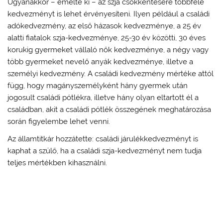
Ugyanakkor – emelte ki – az szja csökkentésére többféle
kedvezményt is lehet érvényesíteni. Ilyen például a családi
adókedvezmény, az első házasok kedvezménye, a 25 év
alatti fiatalok szja-kedvezménye, 25-30 év közötti, 30 éves
korukig gyermeket vállaló nők kedvezménye, a négy vagy
több gyermeket nevelő anyák kedvezménye, illetve a
személyi kedvezmény. A családi kedvezmény mértéke attól
függ, hogy magányszemélyként hány gyermek után
jogosult családi pótlékra, illetve hány olyan eltartott él a
családban, akit a családi pótlék összegének meghatározása
során figyelembe lehet venni.
Az államtitkár hozzátette: családi járulékkedvezményt is
kaphat a szülő, ha a családi szja-kedvezményt nem tudja
teljes mértékben kihasználni.