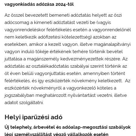
vagyonkiadás adózása 2024-től
Az ősszel bevezetett bemeneti adóztatás helyett az őszi
adócsomag a kimeneti adóztatást vezeti be (vagyis
vagyonrendeléskor felértékelés esetén a vagyonrendelőnél
nem keletkezik adófizetési kötelezettség) azokban az
esetekben, amikor a kezelt vagyon, illetve magánalapítványi
vagyon induló tőkéje értékének terhére történik bevétel
juttatása a magánszemély kedvezményezettek részére. Az
adóztatás az osztalékadóztatás szabályai szerint történik az
öt éven belüli vagyonjuttatás esetén, amennyiben történt
felértékelés, és így eszközérték növekmény keletkezett. Az
eszközérték növekményről a vagyonkezelő köteles a
jogszabályban meghatározott nyilvántartást vezetni, illetve
adatot szolgáltatni.
Helyi iparűzési adó
Új telephely, árbevétel és adóalap-megosztási szabályok
légi személyszállítást végző vállalkozók esetén