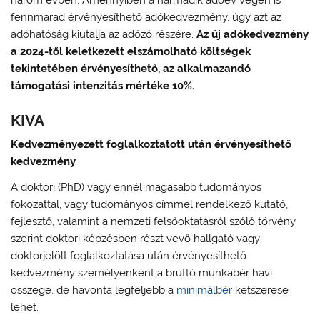
három évben. Amennyiben a harmadik adóév végén is
fennmarad érvényesíthető adókedvezmény, úgy azt az
adóhatóság kiutalja az adózó részére.
Az új adókedvezmény
a 2024-től keletkezett elszámolható költségek
tekintetében érvényesíthető, az alkalmazandó
támogatási intenzitás mértéke 10%.
KIVA
Kedvezményezett foglalkoztatott után érvényesíthető
kedvezmény
A doktori (PhD) vagy ennél magasabb tudományos
fokozattal, vagy tudományos címmel rendelkező kutató,
fejlesztő, valamint a nemzeti felsőoktatásról szóló törvény
szerint doktori képzésben részt vevő hallgató vagy
doktorjelölt foglalkoztatása után érvényesíthető
kedvezmény személyenként a bruttó munkabér havi
összege, de havonta legfeljebb a
minimálbér
kétszerese
lehet.