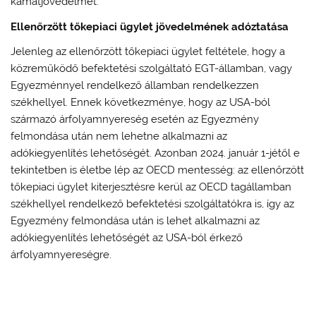
kamatjövedelmet.
Ellenőrzött tőkepiaci ügylet jövedelmének adóztatása
Jelenleg az ellenőrzött tőkepiaci ügylet feltétele, hogy a
közreműködő befektetési szolgáltató EGT-államban, vagy
Egyezménnyel rendelkező államban rendelkezzen
székhellyel. Ennek következménye, hogy az USA-ból
származó árfolyamnyereség esetén az Egyezmény
felmondása után nem lehetne alkalmazni az
adókiegyenlítés lehetőségét. Azonban 2024. január 1-jétől e
tekintetben is életbe lép az OECD mentesség: az ellenőrzött
tőkepiaci ügylet kiterjesztésre kerül az OECD tagállamban
székhellyel rendelkező befektetési szolgáltatókra is, így az
Egyezmény felmondása után is lehet alkalmazni az
adókiegyenlítés lehetőségét az USA-ból érkező
árfolyamnyereségre.