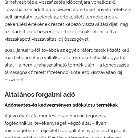
(a helyesbítés a visszafizetés időpontjára vonatkozik).
Továbbá az eladott áruk beszerzési értékét növelő tételként
kell kimutatni ezeknek az értékesített termékeknek a
bekerülési értékének részét képező visszaváltási díját, míg
az eladott áruk beszerzési értékét csökkenteni kell a
visszakapott visszaváltási díj összegével.
2024. január 1-től továbbá az egyéb ráfordítások között kell
majd elszámolni a vállalkozó (a terméket előállító gyártó)
által – a nem újrahasználható termék után – a koncessziós
társaságnak fizetett (fizetendő) kötelező visszaváltási díj
összegét.
Általános forgalmi adó
Adómentes-és kedvezményes adókulcsú termékek
A jövő évtől áfa mentes lesz a humán fogorvosi,
fogtechnikusi tevékenységet végző által – ilyen
minőségében – teljesített szolgáltatásnyújtás és fogászati