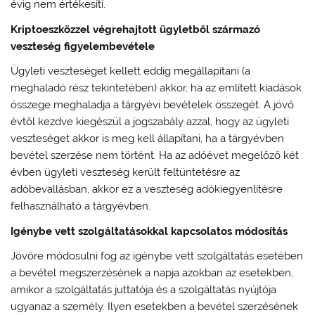
évig nem értékesíti.
Kriptoeszközzel végrehajtott ügyletből származó
veszteség figyelembevétele
Ügyleti veszteséget kellett eddig megállapítani (a
meghaladó rész tekintetében) akkor, ha az említett kiadások
összege meghaladja a tárgyévi bevételek összegét. A jövő
évtől kezdve kiegészül a jogszabály azzal, hogy az ügyleti
veszteséget akkor is meg kell állapítani, ha a tárgyévben
bevétel szerzése nem történt. Ha az adóévet megelőző két
évben ügyleti veszteség került feltüntetésre az
adóbevallásban, akkor ez a veszteség adókiegyenlítésre
felhasználható a tárgyévben.
Igénybe vett szolgáltatásokkal kapcsolatos módosítás
Jövőre módosulni fog az igénybe vett szolgáltatás esetében
a bevétel megszerzésének a napja azokban az esetekben,
amikor a szolgáltatás juttatója és a szolgáltatás nyújtója
ugyanaz a személy. Ilyen esetekben a bevétel szerzésének