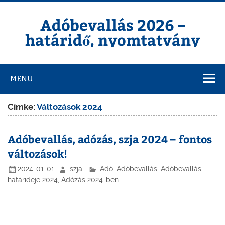
Skip
to
content
Adóbevallás 2026 –
határidő, nyomtatvány
MENU
Címke:
Változások 2024
Adóbevallás, adózás, szja 2024 – fontos
változások!
2024-01-01
szja
Adó
,
Adóbevallás
,
Adóbevallás
határideje 2024
,
Adózás 2024-ben