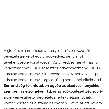
A globális minimumadó szabályozás révén 2024-től
bevezetésre kerül egy új adókedvezmény a K+F
tevékenységre vonatkozóan. Az új kedvezményt más K+F
kedvezménnyel – K+F fejlesztési adókedvezmény, K+F TAO-
adóalap kedvezmény, K+F szocho kedvezmény, K+F Hipa
adóalap kedvezmény – egyidejűleg nem lehet alkalmazni.
Sorrendiség tekintetében egyéb adókedvezményekkel
szemben az első helyen áll,
és az adókötelezettség 100%-
áig érvényesíthető megfelelő mértékű elszámolható
költség esetén az elszámolás évében, illetve az azt követő