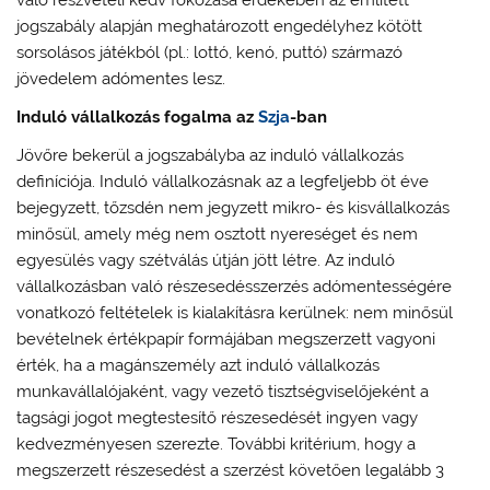
jogszabály alapján meghatározott engedélyhez kötött
sorsolásos játékból (pl.: lottó, kenó, puttó) származó
jövedelem adómentes lesz.
Induló vállalkozás fogalma az
Szja
-ban
Jövőre bekerül a jogszabályba az induló vállalkozás
definíciója. Induló vállalkozásnak az a legfeljebb öt éve
bejegyzett, tőzsdén nem jegyzett mikro- és kisvállalkozás
minősül, amely még nem osztott nyereséget és nem
egyesülés vagy szétválás útján jött létre. Az induló
vállalkozásban való részesedésszerzés adómentességére
vonatkozó feltételek is kialakításra kerülnek: nem minősül
bevételnek értékpapír formájában megszerzett vagyoni
érték, ha a magánszemély azt induló vállalkozás
munkavállalójaként, vagy vezető tisztségviselőjeként a
tagsági jogot megtestesítő részesedését ingyen vagy
kedvezményesen szerezte. További kritérium, hogy a
megszerzett részesedést a szerzést követően legalább 3