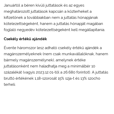
Januártól a béren kívüli juttatások és az egyes
meghatározott juttatások kapcsán a közterheket a
kifizetőnek a továbbiakban nem a juttatás hónapjának
kötelezettségeként, hanem a juttatás hónapját magában
foglaló negyedév kötelezettségeként kell megállapítania.
Csekély értékű ajándék
Évente háromszor lesz adható csekély értékű ajándék a
magánszemélyeknek (nem csak munkavállalóknak, hanem
bármely magánszemélynek), amelynek értéke
juttatásonként nem haladhatja meg a minimálbér 10
százalékát (vagyis 2023.12.01-től a 26.680 forintot). A juttatás
bruttó értékének 1,18-szorosát 15% szja-t és 13% szocho
terheli.