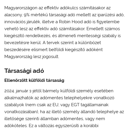
Magyarországon az effektív adókulcs számításakor az
alacsony, 9% mértékű társasági adó mellett az iparűzési adó,
innovációs járulék, illetve a Robin Hood adó is figyelembe
vehető lesz az effektív adó számításakor. Emellett számos
kiegészítő rendelkezés, és átmeneti mentességi szabály is
bevezetésre kerül. A tervek szerint a különbözet
beszedésére elismert belföldi kiegészítő adóként
Magyarország lesz jogosult.
Társasági adó
Ellenőrzött külföldi társaság
2024. január 1-jétől bármely külföldi személy esetében
alkalmazhatók az adómentes telephelyekre vonatkozó
szabályok (nem csak az EU, vagy EGT tagállamainak
vonatkozásában), ha az illető személy állandó telephelye az
illetősége szerinti államban adómentes, vagy nem
adóköteles. Ez a változás egyszerűsíti a korábbi