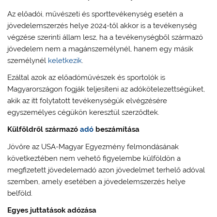
Az előadói, művészeti és sporttevékenység esetén a
jövedelemszerzés helye 2024-től akkor is a tevékenység
végzése szerinti állam lesz, ha a tevékenységből származó
jövedelem nem a magánszemélynél, hanem egy másik
személynél
keletkezik
.
Ezáltal azok az előadóművészek és sportolók is
Magyarországon fogják teljesíteni az adókötelezettségüket,
akik az itt folytatott tevékenységük elvégzésére
egyszemélyes cégükön keresztül szerződtek.
Külföldről származó
adó
beszámítása
Jövőre az USA-Magyar Egyezmény felmondásának
következtében nem vehető figyelembe külföldön a
megfizetett jövedelemadó azon jövedelmet terhelő adóval
szemben, amely esetében a jövedelemszerzés helye
belföld.
Egyes juttatások adózása