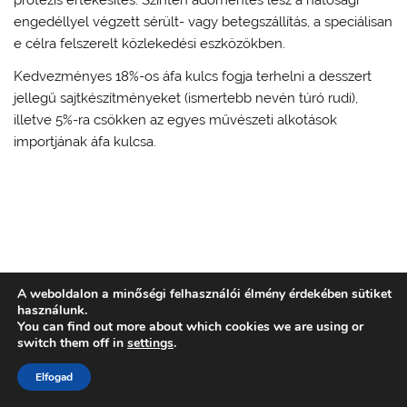
protézis értékesítés. Szintén adómentes lesz a hatósági
engedéllyel végzett sérült- vagy betegszállítás, a speciálisan
e célra felszerelt közlekedési eszközökben.
Kedvezményes 18%-os áfa kulcs fogja terhelni a desszert
jellegű sajtkészítményeket (ismertebb nevén túró rudi),
illetve 5%-ra csökken az egyes művészeti alkotások
importjának áfa kulcsa.
A weboldalon a minőségi felhasználói élmény érdekében sütiket
használunk.
You can find out more about which cookies we are using or
switch them off in
settings
.
Elfogad