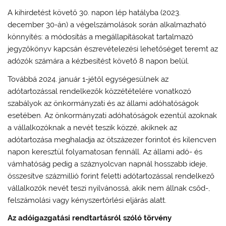
A kihirdetést követő 30. napon lép hatályba (2023.
december 30-án) a végelszámolások során alkalmazható
könnyítés: a módosítás a megállapításokat tartalmazó
jegyzőkönyv kapcsán észrevételezési lehetőséget teremt az
adózók számára a kézbesítést követő 8 napon belül.
Továbbá 2024. január 1-jétől egységesülnek az
adótartozással rendelkezők közzétételére vonatkozó
szabályok az önkormányzati és az állami adóhatóságok
esetében. Az önkormányzati adóhatóságok ezentúl azoknak
a vállalkozóknak a nevét teszik közzé, akiknek az
adótartozása meghaladja az ötszázezer forintot és kilencven
napon keresztül folyamatosan fennáll. Az állami adó- és
vámhatóság pedig a száznyolcvan napnál hosszabb ideje,
összesítve százmillió forint feletti adótartozással rendelkező
vállalkozók nevét teszi nyilvánossá, akik nem állnak csőd-,
felszámolási vagy kényszertörlési eljárás alatt.
Az adóigazgatási rendtartásról szóló törvény