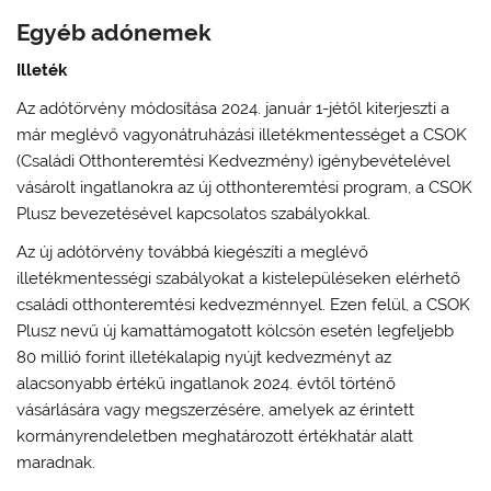
Egyéb adónemek
Illeték
Az adótörvény módosítása 2024. január 1-jétől kiterjeszti a
már meglévő vagyonátruházási illetékmentességet a CSOK
(Családi Otthonteremtési Kedvezmény) igénybevételével
vásárolt ingatlanokra az új otthonteremtési program, a CSOK
Plusz bevezetésével kapcsolatos szabályokkal.
Az új adótörvény továbbá kiegészíti a meglévő
illetékmentességi szabályokat a kistelepüléseken elérhető
családi otthonteremtési kedvezménnyel. Ezen felül, a CSOK
Plusz nevű új kamattámogatott kölcsön esetén legfeljebb
80 millió forint illetékalapig nyújt kedvezményt az
alacsonyabb értékű ingatlanok 2024. évtől történő
vásárlására vagy megszerzésére, amelyek az érintett
kormányrendeletben meghatározott értékhatár alatt
maradnak.