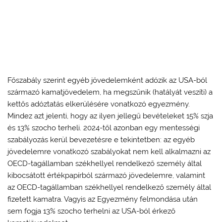
Főszabály szerint egyéb jövedelemként adózik az USA-ból
származó kamatjövedelem, ha megszűnik (hatályát veszíti) a
kettős adóztatás elkerülésére vonatkozó egyezmény.
Mindez azt jelenti, hogy az ilyen jellegű bevételeket 15% szja
és 13% szocho terheli. 2024-től azonban egy mentességi
szabályozás kerül bevezetésre e tekintetben: az egyéb
jövedelemre vonatkozó szabályokat nem kell alkalmazni az
OECD-tagállamban székhellyel rendelkező személy által
kibocsátott értékpapírból származó jövedelemre, valamint
az OECD-tagállamban székhellyel rendelkező személy által
fizetett kamatra. Vagyis az Egyezmény felmondása után
sem fogja 13% szocho terhelni az USA-ból érkező