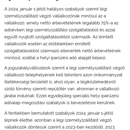
A 2024. január 1-jétől hatályos szabályok szerint légi
személyszállítást végző vállalkozónak minősül az a
vállalkozó, amely nettó árbevételének legalább 75%-a az
adóévben légi személyszállítási szolgáltatásból és azzal
együtt nyújtott szolgáltatásokból származik. Az érintett
vállalkozók esetén az előbbiekben említett
szolgáltatásokból származó ellenérték nettó árbevételnek
minősül, ezáltal a helyi iparűzési adó alapját képezi.
A jogszabályváltozások szerint a légi személyszállítást végző
vállalkozó telephelyének kell tekinteni azon önkormányzat
illetékességi területét is, ahol olyan, a légiközlekedésről
szóló törvény szerinti repülőtér van, ahonnan e vállalkozó
járatai indulnak. Ezzel egyidejűleg speciális helyi iparűzési
adóalap-megosztási szabályok is bevezetésre kerülnek.
A fentiekben bemutatott szabályok 2024. január 1-jétől
lépnek életbe, azonban a légi személyszállítást végző
vállalkozók döntésük szerint a 2023-ban kezdődő, 2023.