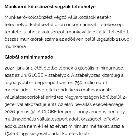
Munkaerő-kölcsönzést végzők telephelye
Munkaerő-kölcsönzést végző vállalkozások esetén
telephelyet keletkeztet azon önkormányzat illetékességi
területe is, ahol a kölcsönzött munkavállalók által teljesített
összes munkaórák száma az adóéven belül legalább 21.000
munkaóra.
Globális minimumadó
2024. január 1-étől életbe lépnek a globális minimumadó,
azaz az ún. GLOBE – szabályok. A szabályozás kizárólag a
legnagyobb – cégcsoportszinten 750 millió eurót
meghaladó – bevétellel rendelkező multinacionális
vállalatcsoportokat érinti (ez Magyarországon körülbelül 2-
3ezer vállalkozást jelent). Az első bevallás esedékessége
2026. június 30. A GLOBE lényege, hogy amennyiben egy
multinacionális vállalatcsoport adott országbeli effektív
adókulcsa nem éri el az elvárt minimum mértéket, azaz a
15%-ot, úgy kiegészítő adót köteles fizetni.