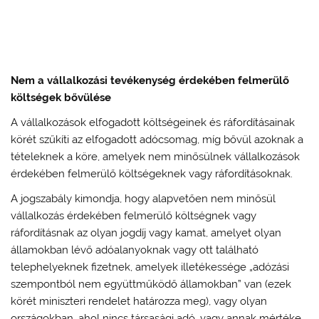
Nem a vállalkozási tevékenység érdekében felmerülő
költségek bővülése
A vállalkozások elfogadott költségeinek és ráfordításainak
körét szűkíti az elfogadott adócsomag, míg bővül azoknak a
tételeknek a köre, amelyek nem minősülnek vállalkozások
érdekében felmerülő költségeknek vagy ráfordításoknak.
A jogszabály kimondja, hogy alapvetően nem minősül
vállalkozás érdekében felmerülő költségnek vagy
ráfordításnak az olyan jogdíj vagy kamat, amelyet olyan
államokban lévő adóalanyoknak vagy ott található
telephelyeknek fizetnek, amelyek illetékessége „adózási
szempontból nem együttműködő államokban” van (ezek
körét miniszteri rendelet határozza meg), vagy olyan
országokban, ahol nincs társasági adó, vagy annak mértéke