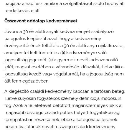
napja az a nap lesz, amikor a szolgáltatásról szóló bizonylat
rendelkezésre áll.
Összevont adóalap kedvezményei
Jövőre a 30 év alatti anyák kedvezményét szabályozó
paragrafus kiegészül azzal, hogy a kedvezmény
érvényesítésének feltétele a 30 év alatti anya nyilatkozata,
amelyen fel kell tüntetnie a (i) kedvezményre való
jogosultság jogcímét, (ii) a gyermek nevét, adóazonosító
jelét, magzat esetében a várandóság időszakát, illetve (iii) a
jogosultság kezdő vagy végdátumát, ha a jogosultság nem
állt fenn egész évben.
A kiegészítő családi kedvezmény kapcsán a tartósan beteg,
illetve súlyosan fogyatékos személy definíciója módosulni
fog. Azok a 18. életévét betöltött magánszemélyek, akik a
magasabb összegű családi pótlék helyett fogyatékossági
támogatásban részesülnek, ebbe a kategóriába lesznek
besorolva, utánuk növelt összegű családi kedvezmény