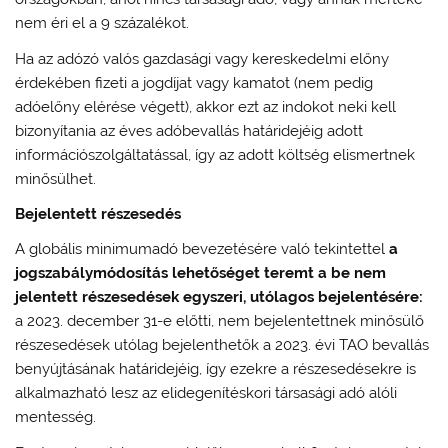
nem éri el a 9 százalékot.
Ha az adózó valós gazdasági vagy kereskedelmi előny
érdekében fizeti a jogdíjat vagy kamatot (nem pedig
adóelőny elérése végett), akkor ezt az indokot neki kell
bizonyítania az éves adóbevallás határidejéig adott
információszolgáltatással, így az adott költség elismertnek
minősülhet.
Bejelentett részesedés
A globális minimumadó bevezetésére való tekintettel
a
jogszabálymódosítás lehetőséget teremt a be nem
jelentett részesedések egyszeri, utólagos bejelentésére:
a 2023. december 31-e előtti, nem bejelentettnek minősülő
részesedések utólag bejelenthetők a 2023. évi TAO bevallás
benyújtásának határidejéig, így ezekre a részesedésekre is
alkalmazható lesz az elidegenítéskori társasági adó alóli
mentesség.