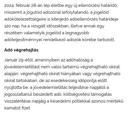
2024. február 28-án lép életbe egy új ellenőrzési határidő,
miszerint a jogutód adózónál lefolytatandó, a jogelőd
adókötelezettségeire is kiterjedő adóellenőrzés határideje
120 nap, ha a vizsgált időszakban, illetve annak egy
részében valamelyik jogelőd a legnagyobb
adóteljesítménnyel rendelkező adózók körébe tartozott.
Adó végrehajtás
Január 29-étől, amennyiben az adóhatóság a
jövedelemletiltást nem valós tartalmú végrehajtható okirat
alapján, végrehajtható okirat hiányában vagy végrehajtható
okirat birtokában, de az esedékesség időpontja előtt
nyújtotta be, a jövedelemletiltás teljesítése napjától a
jogosulatlanul beszedett adó, költségvetési támogatás
visszatérítése napjáig a késedelmi pótlékkal azonos mértékű
kamatot fizet.