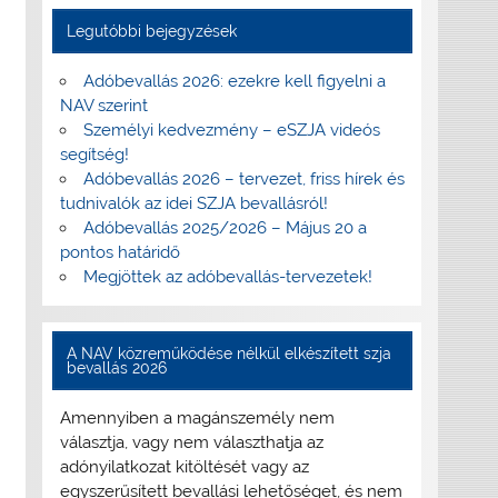
Legutóbbi bejegyzések
Adóbevallás 2026: ezekre kell figyelni a
NAV szerint
Személyi kedvezmény – eSZJA videós
segítség!
Adóbevallás 2026 – tervezet, friss hírek és
tudnivalók az idei SZJA bevallásról!
Adóbevallás 2025/2026 – Május 20 a
pontos határidő
Megjöttek az adóbevallás-tervezetek!
A NAV közreműködése nélkül elkészített szja
bevallás 2026
Amennyiben a magánszemély nem
választja, vagy nem választhatja az
adónyilatkozat kitöltését vagy az
egyszerűsített bevallási lehetőséget, és nem