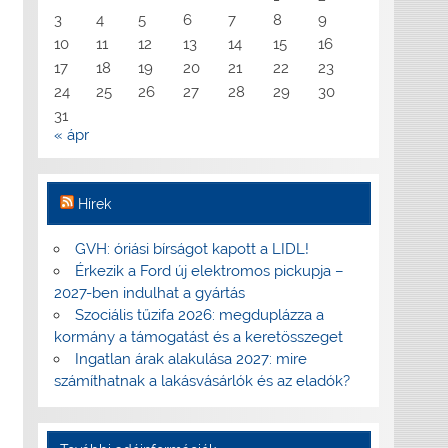
3
4
5
6
7
8
9
10
11
12
13
14
15
16
17
18
19
20
21
22
23
24
25
26
27
28
29
30
31
« ápr
Hírek
GVH: óriási bírságot kapott a LIDL!
Érkezik a Ford új elektromos pickupja –
2027-ben indulhat a gyártás
Szociális tűzifa 2026: megduplázza a
kormány a támogatást és a keretösszeget
Ingatlan árak alakulása 2027: mire
számíthatnak a lakásvásárlók és az eladók?