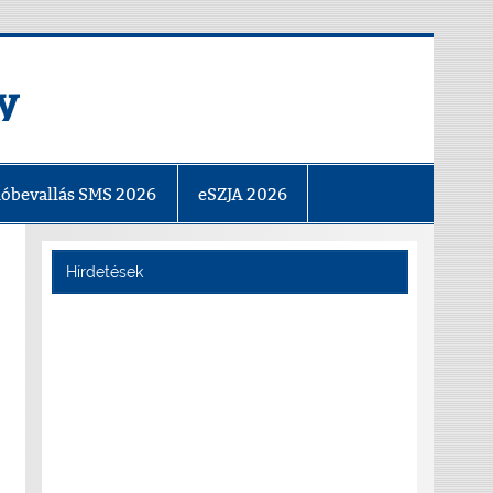
y
óbevallás SMS 2026
eSZJA 2026
Hírdetések