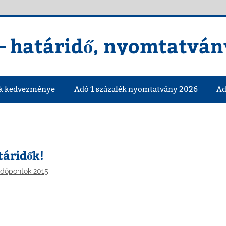
– határidő, nyomtatván
yák kedvezménye
Adó 1 százalék nyomtatvány 2026
Ad
táridők!
időpontok 2015