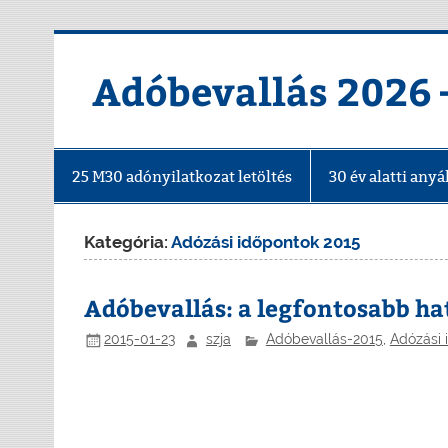
Skip
to
content
Adóbevallás 2026 
25 M30 adónyilatkozat letöltés
30 év alatti an
Kategória:
Adózási időpontok 2015
Adóbevallás: a legfontosabb ha
2015-01-23
szja
Adóbevallás-2015
,
Adózási 