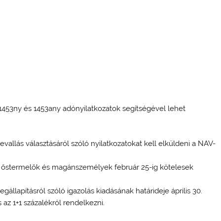
 1453ny és 1453any adónyilatkozatok segítségével lehet
evallás választásáról szóló nyilatkozatokat kell elküldeni a NAV-
ett őstermelők és magánszemélyek február 25-ig kötelesek
llapításról szóló igazolás kiadásának határideje április 30.
 az 1+1 százalékról rendelkezni.