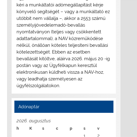
kéri a munkáltatói adómegállapítást kérje
könyvelő segítségét – vagy a munkáltató ez
utóbbit nem vállalja –, akkor a 2553 számú
személyijövedelemadó-bevallás
nyomtatványon (teljes vagy csökkentett
adattartalommal), a NAV közreműködése
nélkül, önállóan köteles teljesíteni bevallási
kötelezettségét. Ebben az esetben
bevallását kitöltve, aláírva 2026. május 20 -ig
postán vagy az Ügyfélkapun keresztül
elektronikusan küldheti vissza a NAV-hoz,
vagy leadhatja személyesen az
ügyfélszolgálatokon.
Adónaptár
2026. augusztus
h
K
s
c
p
s
v
1
2